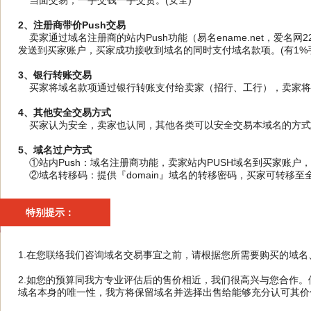
当面交易，一手交钱一手交货。(安全)
2、注册商带价Push交易
卖家通过域名注册商的站内Push功能（易名ename.net，爱名网
发送到买家账户，买家成功接收到域名的同时支付域名款项。(有1%手
3、银行转账交易
买家将域名款项通过银行转账支付给卖家（招行、工行），卖家将域
4、其他安全交易方式
买家认为安全，卖家也认同，其他各类可以安全交易本域名的方式
5、域名过户方式
①站内Push：域名注册商功能，卖家站内PUSH域名到买家账户
②域名转移码：提供『domain』域名的转移密码，买家可转移至
特别提示：
1.在您联络我们咨询域名交易事宜之前，请根据您所需要购买的域
2.如您的预算同我方专业评估后的售价相近，我们很高兴与您合作
域名本身的唯一性，我方将保留域名并选择出售给能够充分认可其价